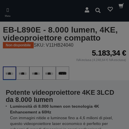
Skip
to
Cerca
main
Menu
content
EB-L890E - 8.000 lumen, 4KE,
videoproiettore compatto
SKU: V11HB24040
Non disponibile
5.183,34 €
IVA inclusa (4.248,64 € IVA esclusa)
Potente videoproiettore 4KE 3LCD
da 8.000 lumen
Luminosità di 8.000 lumen con tecnologia 4K
Enhancement a 60Hz
Con immagini nitide e luminose fino a 4,6 milioni di pixel,
questo videoproiettore laser economico è perfetto per