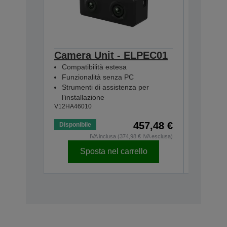
Camera Unit - ELPEC01
Extern
Compatibilità estesa
ELPSP
Funzionalità senza PC
2 x alto
Strumenti di assistenza per
Amplific
l’installazione
Colleg
V12HA46010
V12H4670
457,48 €
Disponibile
Disponibi
IVA inclusa (374,98 € IVA esclusa)
Sposta nel carrello
Sp