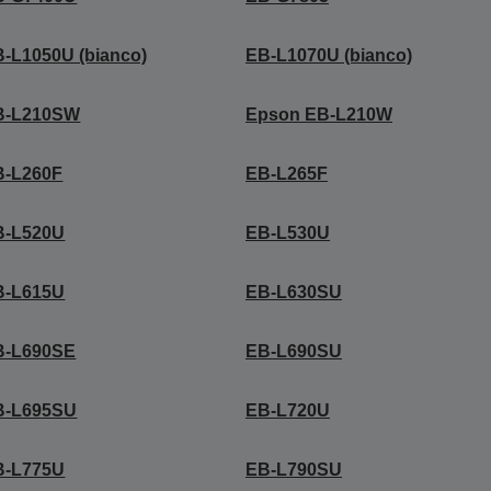
-L1050U (bianco)
EB-L1070U (bianco)
B-L210SW
Epson EB-L210W
B-L260F
EB-L265F
B-L520U
EB-L530U
B-L615U
EB-L630SU
B-L690SE
EB-L690SU
B-L695SU
EB-L720U
B-L775U
EB-L790SU