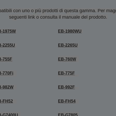
tibili con uno o più prodotti di questa gamma. Per maggi
seguenti link o consulta il manuale del prodotto.
B-1975W
EB-1980WU
B-2255U
EB-2265U
B-755F
EB-760W
-770Fi
EB-775F
B-982W
EB-992F
B-FH52
EB-FH54
B-G7400U
EB-G7805