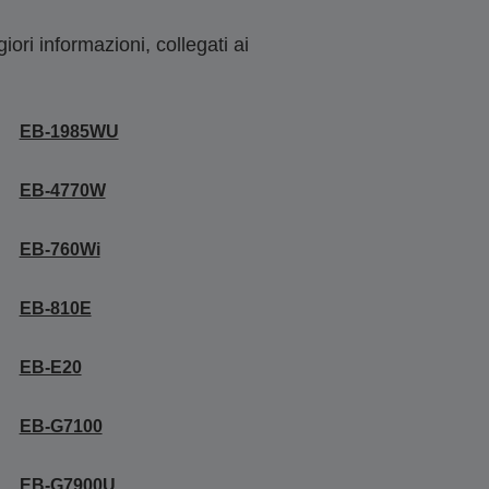
ori informazioni, collegati ai
EB-1985WU
EB-4770W
EB-760Wi
EB-810E
EB-E20
EB-G7100
EB-G7900U