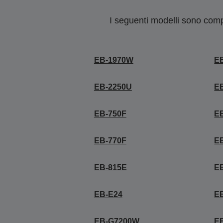
I seguenti modelli sono compa
EB-1970W
E
EB-2250U
E
EB-750F
E
EB-770F
EB
EB-815E
E
EB-E24
E
EB-G7200W
E