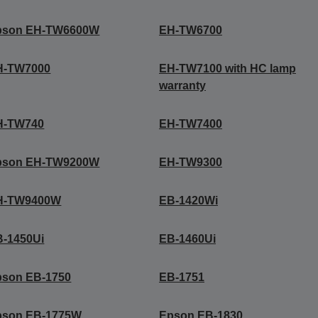
pson EH-TW6600W
EH-TW6700
H-TW7000
EH-TW7100 with HC lamp
warranty
H-TW740
EH-TW7400
pson EH-TW9200W
EH-TW9300
H-TW9400W
EB-1420Wi
B-1450Ui
EB-1460Ui
pson EB-1750
EB-1751
pson EB-1775W
Epson EB-1830