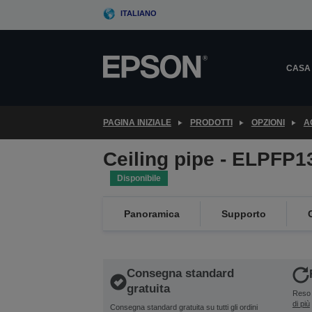
Skip
ITALIANO
to
main
content
CASA
PAGINA INIZIALE
PRODOTTI
OPZIONI
A
Ceiling pipe - ELPFP
Disponibile
Panoramica
Supporto
Consegna standard
gratuita
Reso 
di più
Consegna standard gratuita su tutti gli ordini