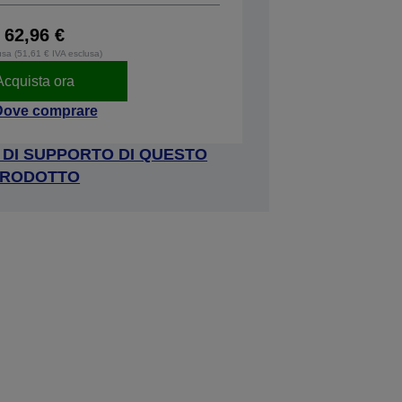
62,96 €
usa (51,61 € IVA esclusa)
Acquista ora
Dove comprare
A DI SUPPORTO DI QUESTO
RODOTTO