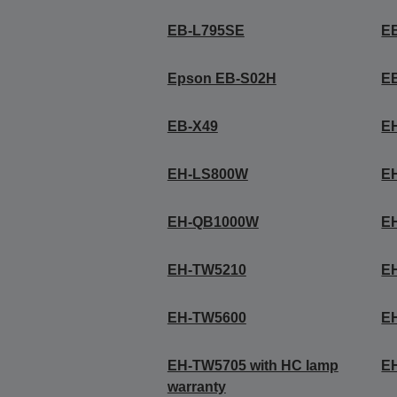
EB-L795SE
E
Epson EB-S02H
E
EB-X49
E
EH-LS800W
E
EH-QB1000W
E
EH-TW5210
E
EH-TW5600
E
EH-TW5705 with HC lamp
E
warranty