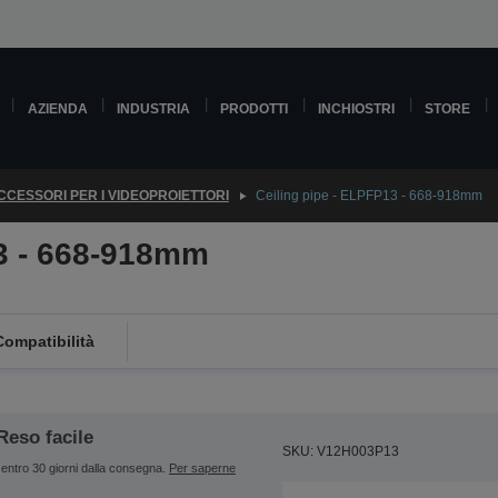
AZIENDA
INDUSTRIA
PRODOTTI
INCHIOSTRI
STORE
CCESSORI PER I VIDEOPROIETTORI
Ceiling pipe - ELPFP13 - 668-918mm
13 - 668-918mm
Compatibilità
Reso facile
SKU: V12H003P13
entro 30 giorni dalla consegna.
Per saperne