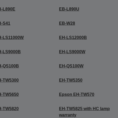
B-L890E
EB-L890U
B-S41
EB-W28
H-LS11000W
EH-LS12000B
H-LS9000B
EH-LS9000W
H-QS100B
EH-QS100W
H-TW5300
EH-TW5350
H-TW5650
Epson EH-TW570
H-TW5820
EH-TW5825 with HC lamp
warranty