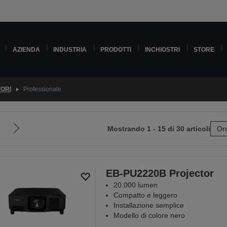
AZIENDA
INDUSTRIA
PRODOTTI
INCHIOSTRI
STORE
TORI
Professionale
Mostrando 1 - 15 di 30 articoli
Ord
Vai
alla
pagina
e
successiva
EB-PU2220B Projector
20.000 lumen
Compatto e leggero
Installazione semplice
Modello di colore nero