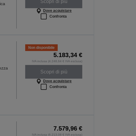
Scopri di più
ica
Dove acquistare
Confronta
Non disponibile
5.183,34 €
IVA inclusa (4.248,64 € IVA esclusa)
dezza
Scopri di più
Dove acquistare
Confronta
7.579,96 €
IVA inclusa (6.213,08 € IVA esclusa)