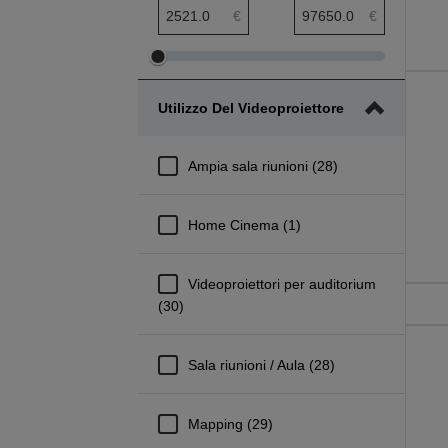
Intervallo minimo Prezzo
Intervallo massimo Prezzo
€
€
Modifica
Modifica
intervallo
intervallo
Utilizzo Del Videoproiettore
minimo
massimo
Prezzo
Prezzo
Ampia sala riunioni (28)
Home Cinema (1)
Videoproiettori per auditorium
(30)
Sala riunioni / Aula (28)
Mapping (29)