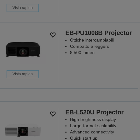
Vista rapida
EB-PU1008B Projector
Ottiche intercambiabili
Compatto e leggero
8.500 lumen
Videoproietto
Vista rapida
serv
Perché ogni
EB-L520U Projector
High brightness display
SCOPR
Large-format scalability
Advanced connectivity
Quick start up