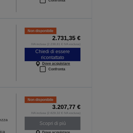
Confronta
Non disponibile
2.731,35 €
IVA inclusa (2.238,81 € IVA esclusa)
Chiedi di essere
ricontattato
Dove acquistare
Confronta
Non disponibile
3.207,77 €
IVA inclusa (2.629,32 € IVA esclusa)
dezza
Scopri di più
ica
Dove acquistare