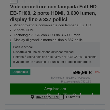
Videoproiettore con lampada Full HD
EB-FH08, 2 porte HDMI, 3.600 lumen,
display fino a 337 pollici
Videoproiettore conveniente con lampada Full HD
2 porte HDMI
Tecnologia 3LCD con CLO da 3.600 lumen
Display di grandi dimensioni fino a 337 pollici
Back to school
Risparmia su una selezione di videoproiettori.
L'offerta è valida solo fino alle 23:59 del 30/08/2026. Lo sconto
è valido per un massimo di 1 unità per prodotto, per ordine.
599,99 €
Disponibile
-19%
IVA inclusa (491,80 € IVA esclusa)
Prezzo originale
742,16 €
Acquista ora
Back To School
Dove acquistare
Confronta
Risparmia su una selezione di