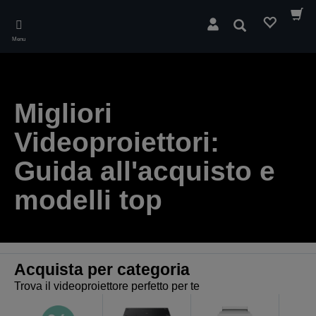
Skip
to
Cerca
main
Menu
content
Migliori
Videoproiettori:
Guida all'acquisto e
modelli top
Acquista per categoria
Trova il videoproiettore perfetto per te