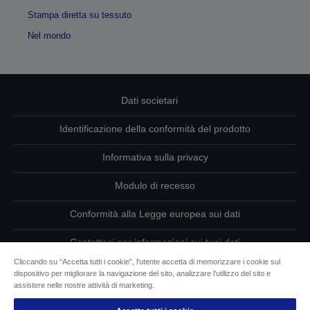
Stampa diretta su tessuto
Nel mondo
Dati societari
Identificazione della conformità del prodotto
Informativa sulla privacy
Modulo di recesso
Conformità alla Legge europea sui dati
Contattaci per informazioni sui tuoi dati
Cliccando su “Accetta tutti i cookie”, l'utente accetta di memorizzare i cookie sul
Informazioni sui cookie
dispositivo per migliorare la navigazione del sito, analizzare l'utilizzo del sito e
assistere nelle nostre attività di marketing.
L’impegno di Epson per l’accessibilità