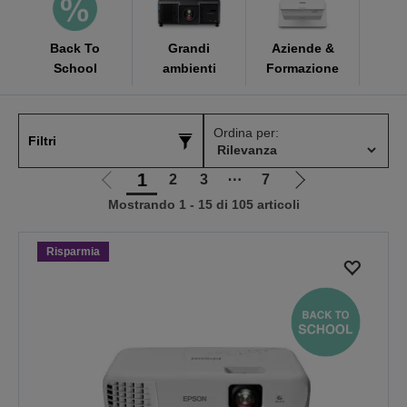
Back To
Grandi
Aziende &
School
ambienti
Formazione
C
Ordina per:
Filtri
1
2
3
⋯
7
Vai
Vai
Mostrando 1 - 15 di 105 articoli
alla
alla
pagina
pagina
precedente
successiva
Risparmia