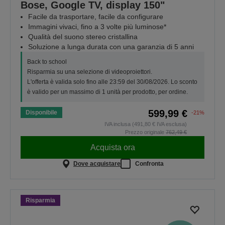
Bose, Google TV, display 150"
Facile da trasportare, facile da configurare
Immagini vivaci, fino a 3 volte più luminose*
Qualità del suono stereo cristallina
Soluzione a lunga durata con una garanzia di 5 anni
Back to school
Risparmia su una selezione di videoproiettori.
L'offerta è valida solo fino alle 23:59 del 30/08/2026. Lo sconto
è valido per un massimo di 1 unità per prodotto, per ordine.
599,99 €
Disponibile
-21%
IVA inclusa (491,80 € IVA esclusa)
Prezzo originale
762,49 €
Acquista ora
Dove acquistare
Confronta
Risparmia