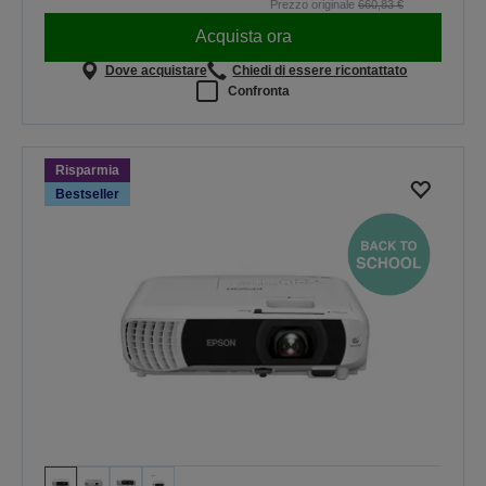
Prezzo originale
660,83 €
Acquista ora
Dove acquistare
Chiedi di essere ricontattato
Confronta
Risparmia
Bestseller