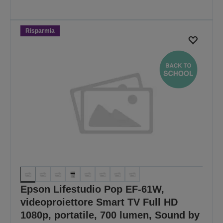
videoproiettori. L'offerta è valida
solo fino alle 23:59 del
30/08/2026.
Risparmia
SCOPRI TUTTE LE
OFFERTE
Epson Lifestudio Pop EF-61W,
videoproiettore Smart TV Full HD
1080p, portatile, 700 lumen, Sound by