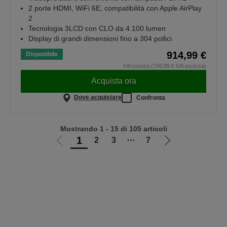
2 porte HDMI, WiFi 6E, compatibilità con Apple AirPlay
2
Tecnologia 3LCD con CLO da 4.100 lumen
Display di grandi dimensioni fino a 304 pollici
914,99 €
Disponibile
IVA inclusa (749,99 € IVA esclusa)
Acquista ora
Dove acquistare
Confronta
Mostrando 1 - 15 di 105 articoli
1
2
3
⋯
7
Vai
Vai
alla
alla
pagina
pagina
precedente
successiva