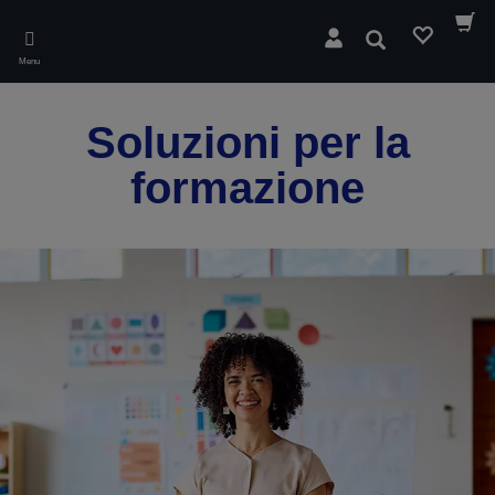
Skip
to
Cerca
main
Menu
content
Soluzioni per la
formazione