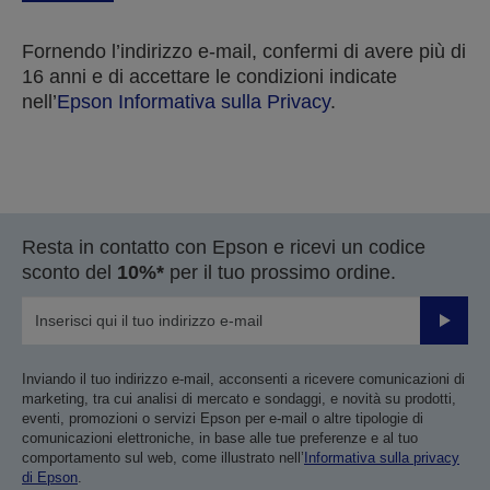
Fornendo l’indirizzo e-mail, confermi di avere più di
16 anni e di accettare le condizioni indicate
nell’
Epson Informativa sulla Privacy
.
Grazie per aver inviato la tua sottomissione.
Resta in contatto con Epson e ricevi un codice
Ti contatteremo entro i prossimi giorni lavorativi.
sconto del
10%*
per il tuo prossimo ordine.
Invia
Inviando il tuo indirizzo e-mail, acconsenti a ricevere comunicazioni di
marketing, tra cui analisi di mercato e sondaggi, e novità su prodotti,
eventi, promozioni o servizi Epson per e-mail o altre tipologie di
comunicazioni elettroniche, in base alle tue preferenze e al tuo
comportamento sul web, come illustrato nell’
Informativa sulla privacy
di Epson
.