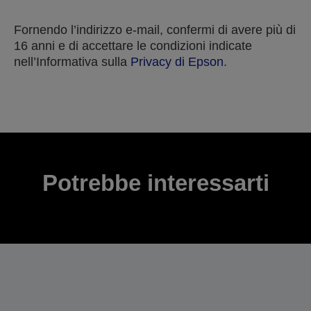
Fornendo l’indirizzo e-mail, confermi di avere più di
16 anni e di accettare le condizioni indicate
nell’Informativa sulla
Privacy di Epson
.
Grazie per aver inviato la tua candidatura.
Ti contatteremo entro i prossimi giorni lavorativi.
Potrebbe interessarti