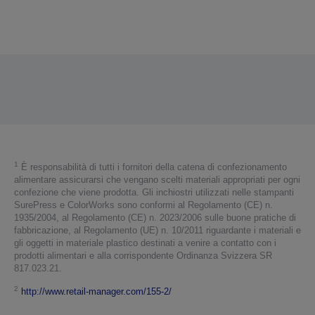
Grazie per aver inviato la tua sottomissione.
Ti contatteremo entro i prossimi giorni lavorativi.
1
È responsabilità di tutti i fornitori della catena di confezionamento
alimentare assicurarsi che vengano scelti materiali appropriati per ogni
confezione che viene prodotta. Gli inchiostri utilizzati nelle stampanti
SurePress e ColorWorks sono conformi al Regolamento (CE) n.
1935/2004, al Regolamento (CE) n. 2023/2006 sulle buone pratiche di
fabbricazione, al Regolamento (UE) n. 10/2011 riguardante i materiali e
gli oggetti in materiale plastico destinati a venire a contatto con i
prodotti alimentari e alla corrispondente Ordinanza Svizzera SR
817.023.21.
2
http://www.retail-manager.com/155-2/