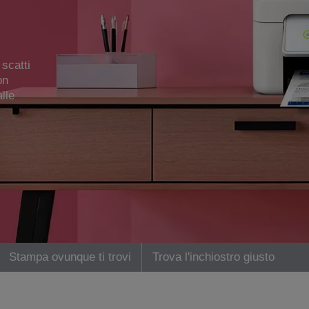
scatti
on
lle
Stampa ovunque ti trovi
Trova l'inchiostro giusto