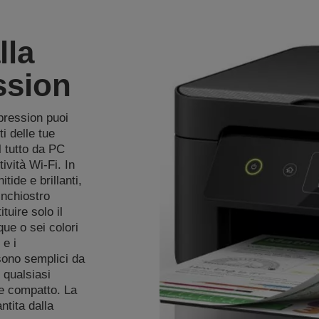
lla
sion
pression puoi
ti delle tue
l tutto da PC
ività Wi-Fi. In
tide e brillanti,
inchiostro
tuire solo il
que o sei colori
 e i
sono semplici da
 qualsiasi
 e compatto. La
ntita dalla