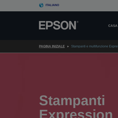
Skip
ITALIANO
to
main
content
CASA
PAGINA INIZIALE
Stampanti e multifunzione Expre
Stampanti
Expression