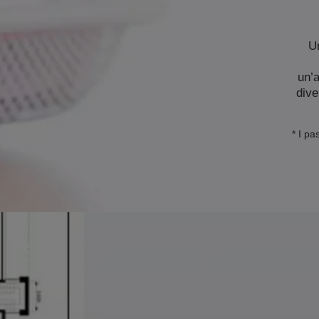
Un
un’
dive
* I p