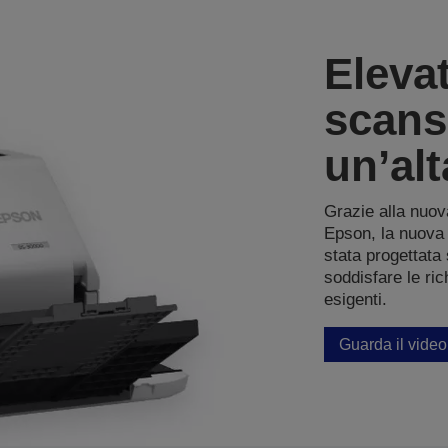
Elevat
scans
un’alt
Grazie alla nuov
Epson, la nuova
stata progettata
soddisfare le rich
esigenti.
Guarda il video