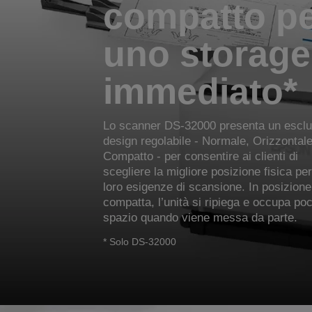
compatto p
uno storage
immediato*
Lo scanner DS-32000 presenta un esclu
design regolabile - Normale, Orizzontale
Compatto - per consentire ai clienti di
scegliere la migliore posizione fisica per
loro esigenze di scansione. In posizione
compatta, l’unità si ripiega e occupa po
spazio quando viene messa da parte.
* Solo DS-32000