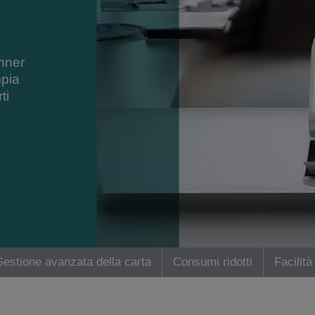
nner
mpia
ti
estione avanzata della carta
Consumi ridotti
Facilità