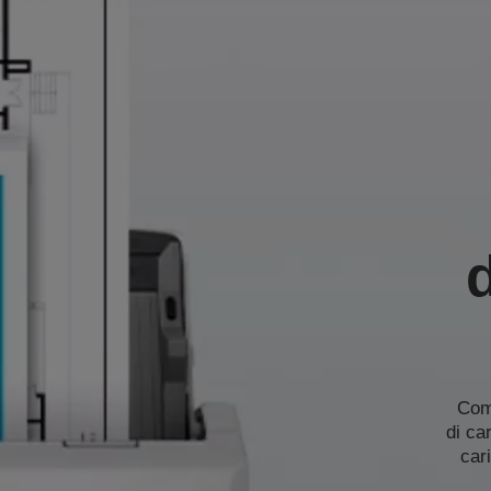
Comp
di ca
car