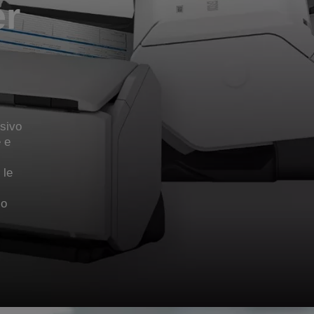
er
sivo
 e
 le
co