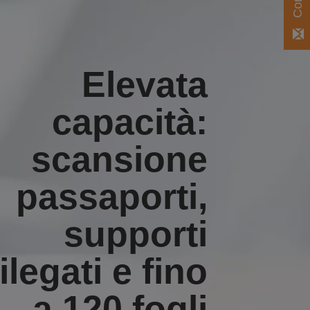
Elevata
capacità:
scansione
passaporti,
supporti
rilegati e fino
a 120 fogli