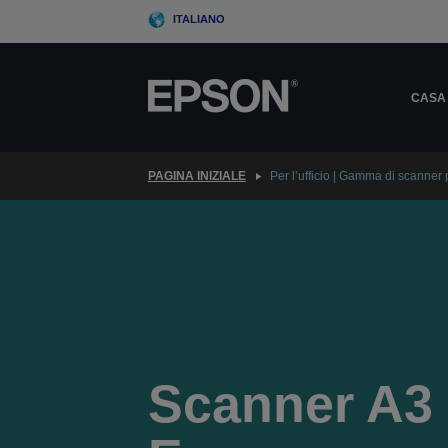
Skip
ITALIANO
to
main
content
CASA
PAGINA INIZIALE
Per l’ufficio | Gamma di scanner 
Scanner A3