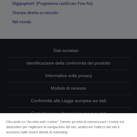
Digigraphie® (Programma certificato Fine Art)
Stampa diretta su tessuto
Nel mondo
Dati societari
Identificazione della conformità del prodotto
Informativa sulla privacy
Modulo di recesso
Conformità alla Legge europea sui dati
Contattaci per informazioni sui tuoi dati
Cliccando su “Accetta tutti i cookie”, l'utente accetta di memorizzare i cookie sul
Informazioni sui cookie
dispositivo per migliorare la navigazione del sito, analizzare l'utilizzo del sito e
assistere nelle nostre attività di marketing.