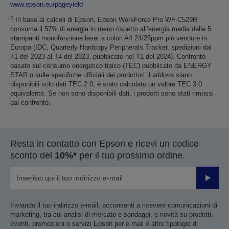
www.epson.eu/pageyield
2
In base ai calcoli di Epson, Epson WorkForce Pro WF-C529R
consuma il 57% di energia in meno rispetto all’energia media delle 5
stampanti monofunzione laser a colori A4 24/25ppm più vendute in
Europa (IDC, Quarterly Hardcopy Peripherals Tracker, spedizioni dal
T1 del 2023 al T4 del 2023, pubblicato nel T1 del 2024). Confronto
basato sul consumo energetico tipico (TEC) pubblicato da ENERGY
STAR o sulle specifiche ufficiali dei produttori. Laddove siano
disponibili solo dati TEC 2.0, è stato calcolato un valore TEC 3.0
equivalente. Se non sono disponibili dati, i prodotti sono stati rimossi
dal confronto.
Resta in contatto con Epson e ricevi un codice
sconto del
10%*
per il tuo prossimo ordine.
Invia
Inviando il tuo indirizzo e-mail, acconsenti a ricevere comunicazioni di
marketing, tra cui analisi di mercato e sondaggi, e novità su prodotti,
eventi, promozioni o servizi Epson per e-mail o altre tipologie di