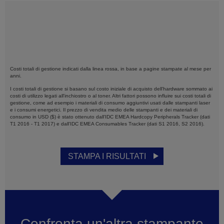
Costi totali di gestione indicati dalla linea rossa, in base a
pagine stampate al mese per
anni.
I costi totali di gestione si basano sul costo iniziale di acquisto dell'hardware sommato ai
costi di utilizzo legati all'inchiostro o al toner. Altri fattori possono influire sui costi totali di
gestione, come ad esempio i materiali di consumo aggiuntivi usati dalle stampanti laser
e i consumi energetici. Il prezzo di vendita medio delle stampanti e dei materiali di
consumo in USD ($) è stato ottenuto dall'IDC EMEA Hardcopy Peripherals Tracker (dati
T1 2016 - T1 2017) e dall'IDC EMEA Consumables Tracker (dati S1 2016, S2 2016).
STAMPA I RISULTATI
Confronta un'altra stampante