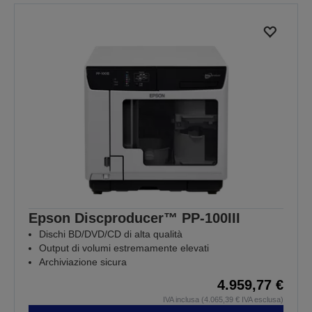
pagina
pagina
precedente
successiva
Epson Discproducer™ PP-100III
Dischi BD/DVD/CD di alta qualità
Output di volumi estremamente elevati
Archiviazione sicura
4.959,77 €
IVA inclusa (4.065,39 € IVA esclusa)