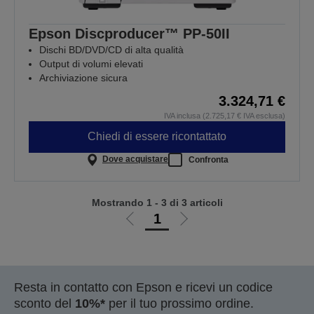
Epson Discproducer™ PP-50II
Dischi BD/DVD/CD di alta qualità
Output di volumi elevati
Archiviazione sicura
3.324,71 €
IVA inclusa (2.725,17 € IVA esclusa)
Chiedi di essere ricontattato
Dove acquistare
Confronta
Mostrando 1 - 3 di 3 articoli
1
Vai
Vai
alla
alla
pagina
pagina
precedente
successiva
Resta in contatto con Epson e ricevi un codice
sconto del
10%*
per il tuo prossimo ordine.