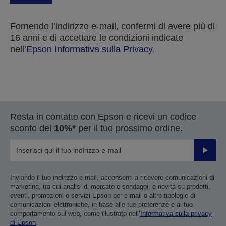
Fornendo l’indirizzo e-mail, confermi di avere più di
16 anni e di accettare le condizioni indicate
nell’
Epson Informativa sulla Privacy
.
Grazie per aver inviato la tua sottomissione.
Resta in contatto con Epson e ricevi un codice
Ti contatteremo entro i prossimi giorni lavorativi.
sconto del
10%*
per il tuo prossimo ordine.
Invia
Inviando il tuo indirizzo e-mail, acconsenti a ricevere comunicazioni di
marketing, tra cui analisi di mercato e sondaggi, e novità su prodotti,
eventi, promozioni o servizi Epson per e-mail o altre tipologie di
comunicazioni elettroniche, in base alle tue preferenze e al tuo
comportamento sul web, come illustrato nell’
Informativa sulla privacy
di Epson
.