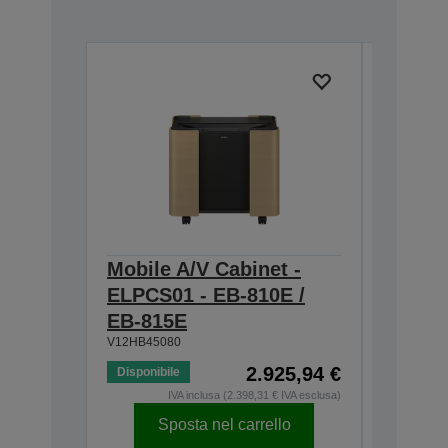
Mobile A/V Cabinet -
Wall M
ELPCS01 - EB-810E /
EB-81
V12HB120
EB-815E
V12HB45080
2.925,94 €
Disponibile
Disponibi
IVA inclusa (2.398,31 € IVA esclusa)
Sposta nel carrello
Sp