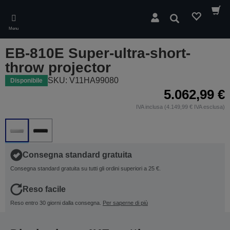
Skip
to
Cerca
main
Menu
content
EB-810E Super-ultra-short-
throw projector
SKU: V11HA99080
Disponibile
5.062,99 €
IVA inclusa (4.149,99 € IVA esclusa)
Consegna standard gratuita
Consegna standard gratuita su tutti gli ordini superiori a 25 €.
Reso facile
Reso entro 30 giorni dalla consegna.
Per saperne di più