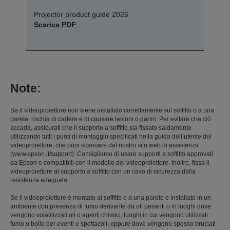
Projector product guide 2026
Scarica PDF
Note:
Se il videoproiettore non viene installato correttamente sul soffitto o a una
parete, rischia di cadere e di causare lesioni o danni. Per evitare che ciò
accada, assicurati che il supporto a soffitto sia fissato saldamente
utilizzando tutti i punti di montaggio specificati nella guida dell’utente del
videoproiettore, che puoi scaricare dal nostro sito web di assistenza
(www.epson.it/support). Consigliamo di usare supporti a soffitto approvati
da Epson e compatibili con il modello del videoproiettore. Inoltre, fissa il
videoproiettore al supporto a soffitto con un cavo di sicurezza dalla
resistenza adeguata.
Se il videoproiettore è montato al soffitto o a una parete e installato in un
ambiente con presenza di fumo derivante da oli pesanti o in luoghi dove
vengono volatilizzati oli o agenti chimici, luoghi in cui vengono utilizzati
fumo o bolle per eventi e spettacoli, oppure dove vengono spesso bruciati