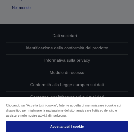
Nel mondo
Dati societari
Identificazione della conformità del prodotto
Informativa sulla privacy
Modulo di recesso
Conformità alla Legge europea sui dati
Contattaci per informazioni sui tuoi dati
Cliccando su “Accetta tutti i cookie”, l'utente accetta di memorizzare i cookie sul
Informazioni sui cookie
dispositivo per migliorare la navigazione del sito, analizzare l'utilizzo del sito e
assistere nelle nostre attività di marketing.
L’impegno di Epson per l’accessibilità
Accetta tutti i cookie