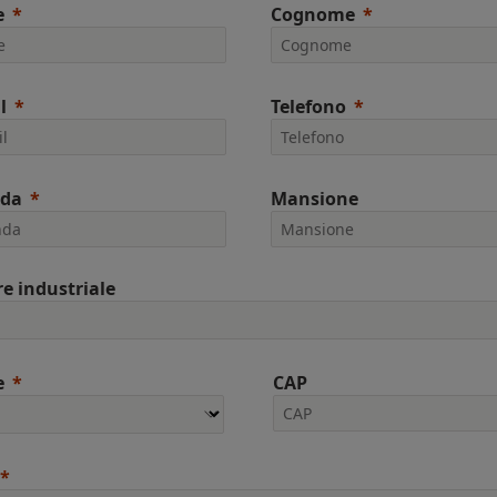
e
Cognome
l
Telefono
nda
Mansione
re industriale
e
CAP