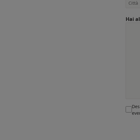
Hai a
Des
eve