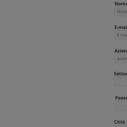
Nom
E-mai
Azie
Setto
Paes
Città