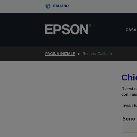
Skip
ITALIANO
to
main
content
CASA
PAGINA INIZIALE
Request Callback
Chi
Ricevi c
con l'ai
Invia i 
Sono 