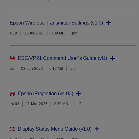
Epson Wireless Transmitter Settings (v1.0)
e1.0
01-Jul-2021
0.39 MB
.pdf
ESC/VP21 Command User’s Guide (vU)
eU
03-Jun-2026
6.12 MB
.zip
Epson iProjection (v4.03)
e4.03
11-Mar-2025
2.39 MB
.pdf
Display Status Menu Guide (v1.0)