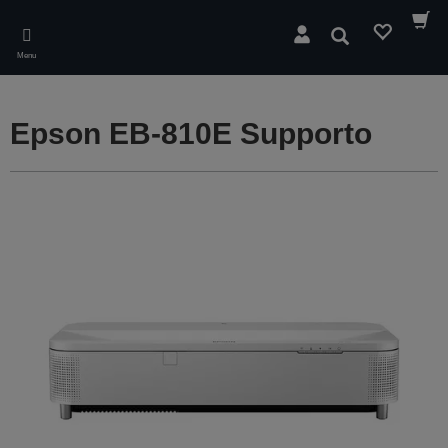
Skip
to
Cerca
main
Menu
content
Epson EB-810E Supporto