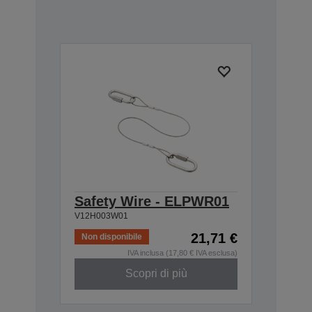
Safety Wire - ELPWR01
V12H003W01
21,71 €
Non disponibile
IVA inclusa (17,80 € IVA esclusa)
Scopri di più