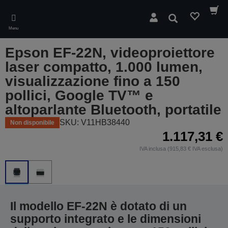
Skip
to
Cerca
main
Menu
content
Epson EF-22N, videoproiettore
laser compatto, 1.000 lumen,
visualizzazione fino a 150
pollici, Google TV™ e
altoparlante Bluetooth, portatile
SKU: V11HB38440
Non disponibile
1.117,31 €
IVA inclusa (915,83 € IVA esclusa)
Il modello EF-22N è dotato di un
supporto integrato e le dimensioni