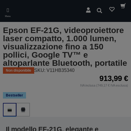
Skip
to
Cerca
main
Menu
content
Epson EF-21G, videoproiettore
laser compatto, 1.000 lumen,
visualizzazione fino a 150
pollici, Google TV™ e
altoparlante Bluetooth, portatile
SKU: V11HB35340
Non disponibile
913,99 €
IVA inclusa (749,17 € IVA esclusa)
Bestseller
Il modello EF-21G, elegante e