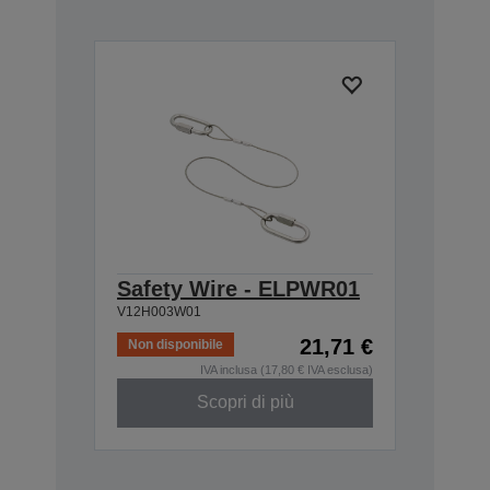
Safety Wire - ELPWR01
V12H003W01
21,71 €
Non disponibile
IVA inclusa (17,80 € IVA esclusa)
Scopri di più