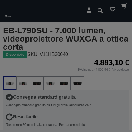
Skip
to
Cerca
main
Menu
content
EB-L790SU - 7.000 lumen,
videoproiettore WUXGA a ottica
corta
SKU: V11HB30040
Disponibile
4.883,10 €
IVA inclusa (4.002,54 € IVA esclusa)
Consegna standard gratuita
Consegna standard gratuita su tutti gli ordini superiori a 25 €.
Reso facile
Reso entro 30 giorni dalla consegna.
Per saperne di più