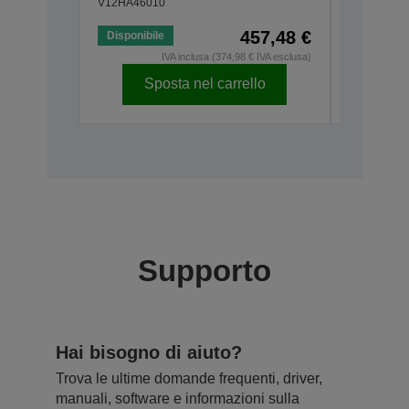
V12HA46010
V12H4670
457,48 €
Disponibile
Disponibi
IVA inclusa (374,98 € IVA esclusa)
Sposta nel carrello
Sp
Supporto
Hai bisogno di aiuto?
Trova le ultime domande frequenti, driver,
manuali, software e informazioni sulla