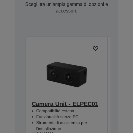
Scegli tra un'ampia gamma di opzioni e
accessori.
Camera Unit - ELPEC01
Extern
Compatibilità estesa
ELPSP
Funzionalità senza PC
2 x alto
Strumenti di assistenza per
Amplific
l’installazione
Colleg