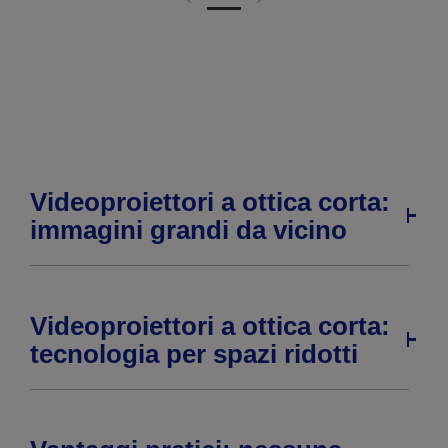
Vai
Vai
alla
alla
pagina
pagina
precedente
successiva
Videoproiettori a ottica corta:
immagini grandi da vicino
Videoproiettori a ottica corta:
tecnologia per spazi ridotti