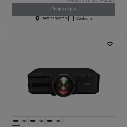
IVA inclusa (3.633,22 € IVA esclusa)
Scopri di più
Dove acquistare
Confronta