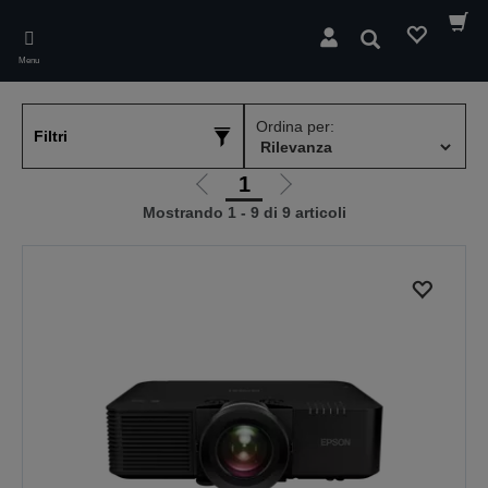
Skip
to
Cerca
main
Menu
content
Ordina per:
Filtri
1
Vai
Vai
Mostrando 1 - 9 di 9 articoli
alla
alla
pagina
pagina
precedente
successiva