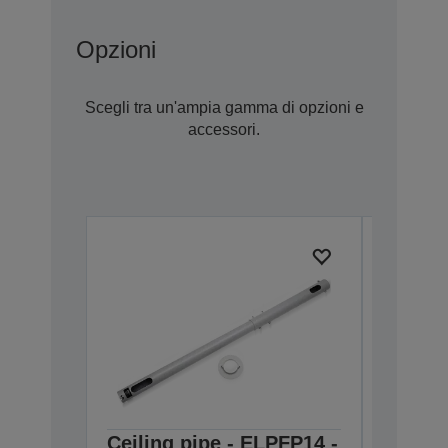
Opzioni
Scegli tra un'ampia gamma di opzioni e
accessori.
Ceiling pipe - ELPFP14 -
Ceilin