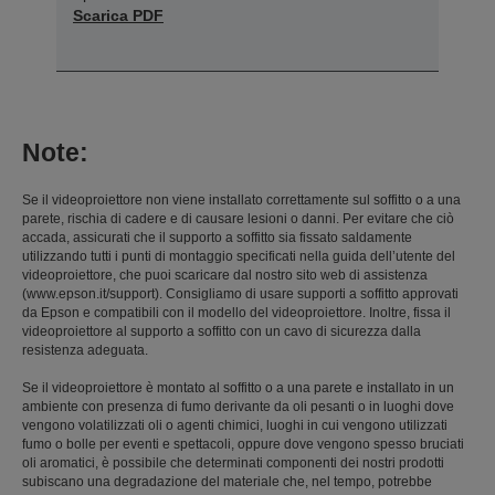
Scarica PDF
Note:
Se il videoproiettore non viene installato correttamente sul soffitto o a una
parete, rischia di cadere e di causare lesioni o danni. Per evitare che ciò
accada, assicurati che il supporto a soffitto sia fissato saldamente
utilizzando tutti i punti di montaggio specificati nella guida dell’utente del
videoproiettore, che puoi scaricare dal nostro sito web di assistenza
(www.epson.it/support). Consigliamo di usare supporti a soffitto approvati
da Epson e compatibili con il modello del videoproiettore. Inoltre, fissa il
videoproiettore al supporto a soffitto con un cavo di sicurezza dalla
resistenza adeguata.
Se il videoproiettore è montato al soffitto o a una parete e installato in un
ambiente con presenza di fumo derivante da oli pesanti o in luoghi dove
vengono volatilizzati oli o agenti chimici, luoghi in cui vengono utilizzati
fumo o bolle per eventi e spettacoli, oppure dove vengono spesso bruciati
oli aromatici, è possibile che determinati componenti dei nostri prodotti
subiscano una degradazione del materiale che, nel tempo, potrebbe