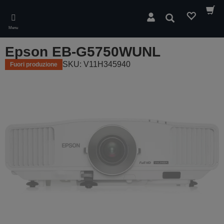
Skip
to
Cerca
main
Menu
content
Epson EB-G5750WUNL
SKU: V11H345940
Fuori produzione