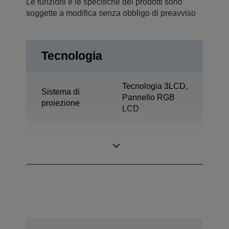
Le funzioni e le specifiche dei prodotti sono
soggette a modifica senza obbligo di preavviso
Tecnologia
Tecnologia 3LCD,
Sistema di
Pannello RGB
proiezione
LCD
0,76 pollici con
Pannello LCD
MLA (D8)