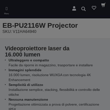
Skip
to
Cerca
main
Menu
content
EB-PU2116W Projector
SKU: V11HA64940
Videoproiettore laser da
16.000 lumen
Ultraleggero e compatto
Facile da riporre in magazzino, trasportare e installare
Immagini splendide
16.000 lumen, risoluzione WUXGA con tecnologia 4K
Enhancement
Semplicità di utilizzo
Installazione semplice, stacking, flessibilità e controllo delle
ottiche
Nessuna manutenzione
Progettazione ottimizzata a prova di polvere, certificazione
IP5X