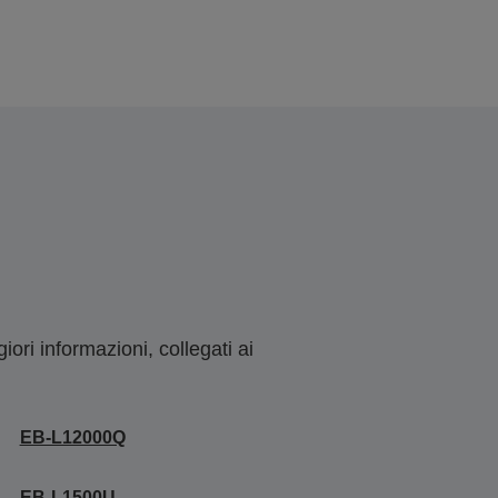
ori informazioni, collegati ai
EB-L12000Q
EB-L1500U