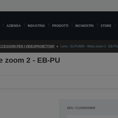
AZIENDA
INDUSTRIA
PRODOTTI
INCHIOSTRI
STORE
CCESSORI PER I VIDEOPROIETTORI
Lens - ELPLW06 - Wide zoom 2 - EB-PU
e zoom 2 - EB-PU
SKU: V12H004W06