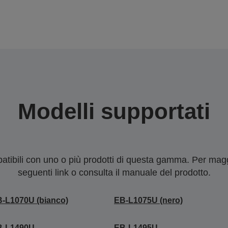
Modelli supportati
tibili con uno o più prodotti di questa gamma. Per maggi
seguenti link o consulta il manuale del prodotto.
-L1070U (bianco)
EB-L1075U (nero)
B-L1490U
EB-L1495U