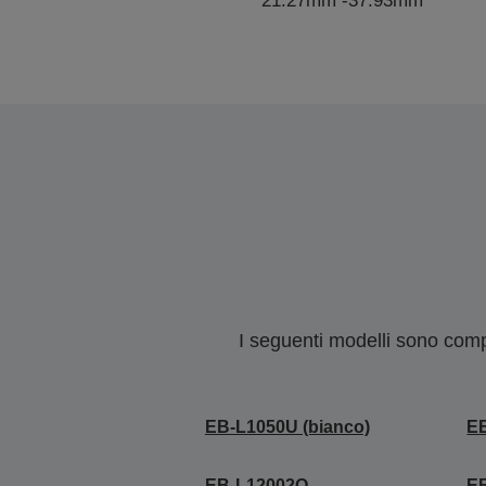
21.27mm -37.93mm
I seguenti modelli sono compa
EB-L1050U (bianco)
EB
EB-L12002Q
E