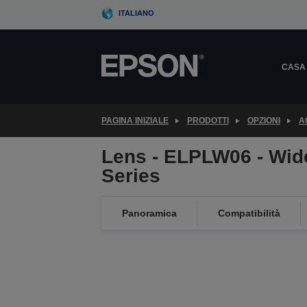
Skip
ITALIANO
to
main
content
CASA
PAGINA INIZIALE
PRODOTTI
OPZIONI
A
Lens - ELPLW06 - Wid
Series
Panoramica
Compatibilità