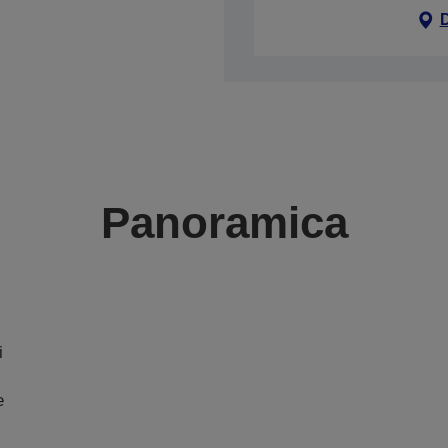
Panoramica
i
e