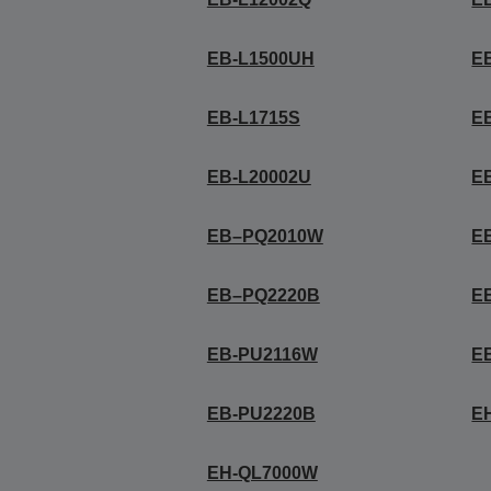
EB-L1500UH
E
EB-L1715S
E
EB-L20002U
E
EB–PQ2010W
E
EB–PQ2220B
E
EB-PU2116W
E
EB-PU2220B
E
EH-QL7000W