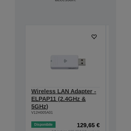
Wireless LAN Adapter -
Ceilin
ELPAP11 (2.4GHz &
918-1
V12H003P
5GHz)
V12H005A01
129,65 €
Disponibile
Disponibi
IVA inclusa (106,27 € IVA esclusa)