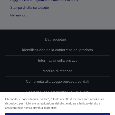
Stampa diretta su tessuto
Nel mondo
Dati societari
Identificazione della conformità del prodotto
Informativa sulla privacy
Modulo di recesso
Conformità alla Legge europea sui dati
Contattaci per informazioni sui tuoi dati
Informazioni sui cookie
Cliccando su “Accetta tutti i cookie”, l'utente accetta di memorizzare i cookie sul
dispositivo per migliorare la navigazione del sito, analizzare l'utilizzo del sito e
assistere nelle nostre attività di marketing.
L’impegno di Epson per l’accessibilità