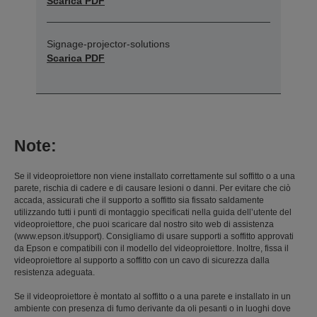
Signage-projector-solutions
Scarica PDF
Note:
Se il videoproiettore non viene installato correttamente sul soffitto o a una
parete, rischia di cadere e di causare lesioni o danni. Per evitare che ciò
accada, assicurati che il supporto a soffitto sia fissato saldamente
utilizzando tutti i punti di montaggio specificati nella guida dell’utente del
videoproiettore, che puoi scaricare dal nostro sito web di assistenza
(www.epson.it/support). Consigliamo di usare supporti a soffitto approvati
da Epson e compatibili con il modello del videoproiettore. Inoltre, fissa il
videoproiettore al supporto a soffitto con un cavo di sicurezza dalla
resistenza adeguata.
Se il videoproiettore è montato al soffitto o a una parete e installato in un
ambiente con presenza di fumo derivante da oli pesanti o in luoghi dove
vengono volatilizzati oli o agenti chimici, luoghi in cui vengono utilizzati