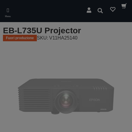
Skip
to
Cerca
main
Menu
content
EB-L735U Projector
SKU: V11HA25140
Fuori produzione