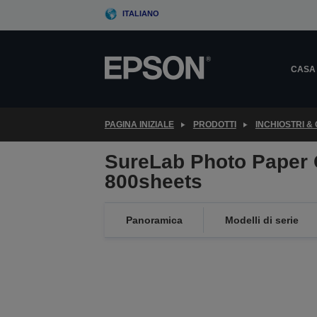
Skip
ITALIANO
to
main
content
CASA
PAGINA INIZIALE
PRODOTTI
INCHIOSTRI &
SureLab Photo Paper 
800sheets
Panoramica
Modelli di serie