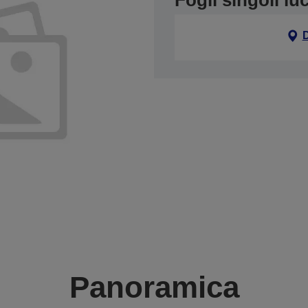
Fogli singoli luc
Panoramica