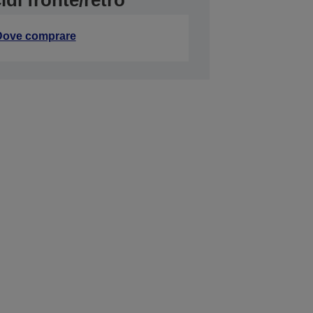
idi fronte/retro
Dove comprare