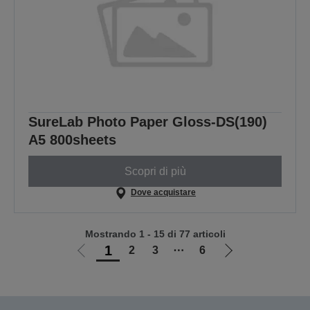
SureLab Photo Paper Gloss-DS(190)
A5 800sheets
Scopri di più
Dove acquistare
Mostrando 1 - 15 di 77 articoli
1
2
3
⋯
6
Vai
Vai
alla
alla
pagina
pagina
precedente
successiva