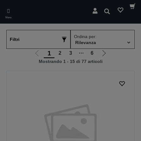
Skip
to
Cerca
main
Menu
content
Ordina per:
Filtri
1
2
3
⋯
6
Vai
Vai
Mostrando 1 - 15 di 77 articoli
alla
alla
pagina
pagina
precedente
successiva