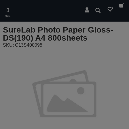
Skip
to
Cerca
main
Menu
content
SureLab Photo Paper Gloss-
DS(190) A4 800sheets
SKU: C13S400095