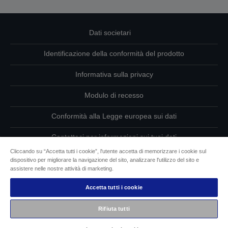
Dati societari
Identificazione della conformità del prodotto
Informativa sulla privacy
Modulo di recesso
Conformità alla Legge europea sui dati
Contattaci per informazioni sui tuoi dati
Cliccando su “Accetta tutti i cookie”, l'utente accetta di memorizzare i cookie sul
Informazioni sui cookie
dispositivo per migliorare la navigazione del sito, analizzare l'utilizzo del sito e
assistere nelle nostre attività di marketing.
L’impegno di Epson per l’accessibilità
Accetta tutti i cookie
Copyright © 2026 Seiko Epson
Rifiuta tutti
Epson Italia S.p.A. | P.IVA IT07511580156