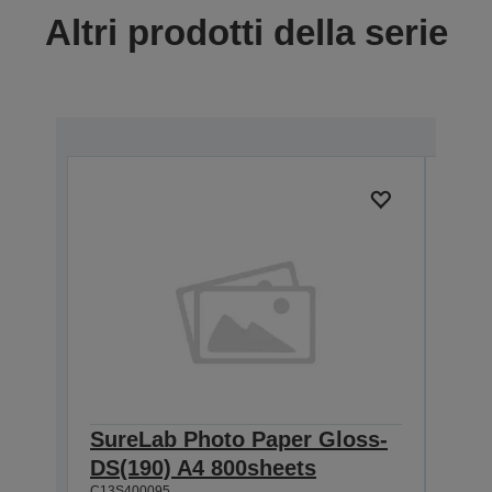
Altri prodotti della serie
SureLab Photo Paper Gloss-
Sur
DS(190) A4 800sheets
DS(
C13S400095