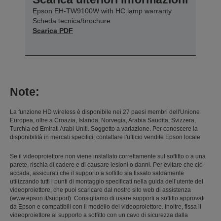
Epson EH-TW9100W with HC lamp warranty
Scheda tecnica/brochure
Scarica PDF
Note:
La funzione HD wireless è disponibile nei 27 paesi membri dell'Unione
Europea, oltre a Croazia, Islanda, Norvegia, Arabia Saudita, Svizzera,
Turchia ed Emirati Arabi Uniti. Soggetto a variazione. Per conoscere la
disponibilità in mercati specifici, contattare l'ufficio vendite Epson locale
Se il videoproiettore non viene installato correttamente sul soffitto o a una
parete, rischia di cadere e di causare lesioni o danni. Per evitare che ciò
accada, assicurati che il supporto a soffitto sia fissato saldamente
utilizzando tutti i punti di montaggio specificati nella guida dell’utente del
videoproiettore, che puoi scaricare dal nostro sito web di assistenza
(www.epson.it/support). Consigliamo di usare supporti a soffitto approvati
da Epson e compatibili con il modello del videoproiettore. Inoltre, fissa il
videoproiettore al supporto a soffitto con un cavo di sicurezza dalla