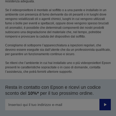
resistenza adeguata.
Se il videoproiettore è montato al soffitto o a una parete e installato in un
ambiente con presenza di fumo derivante da oli pesanti o in luoghi dove
vengono volatilizzati oli o agenti chimici, luoghi in cui vengono utilizzati
fumo o bolle per eventi e spettacoli, oppure dove vengono spesso bruciati
oli aromatici, è possibile che determinati componenti dei nostri prodotti
subiscano una degradazione del materiale che, nel tempo, potrebbe
rompersi e provocare la caduta del dispositivo dal soffitto.
Consigliamo di sottoporre l’apparecchiatura a ispezioni regolari, che
devono essere eseguite sia dall’utente che da un professionista qualificato,
per garantire un funzionamento continuo e sicuro.
Se ritieni che l’ambiente in cui hai installato uno o più videoproiettori Epson
presenti le caratteristiche sopracitate o in caso di domande, contatta
l’assistenza, che potrà fornirti ulteriore supporto.
Resta in contatto con Epson e ricevi un codice
sconto del
10%*
per il tuo prossimo ordine.
Invia