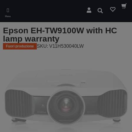
Skip
to
Cerca
main
Menu
content
Epson EH-TW9100W with HC
lamp warranty
SKU: V11H530040LW
Fuori produzione