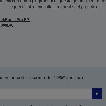
tibili con uno o più prodotti di questa gamma. Per maggi
seguenti link o consulta il manuale del prodotto.
rkForce Pro EP-
7000DW
ricevi un codice sconto del
10%*
per il tuo
Invia