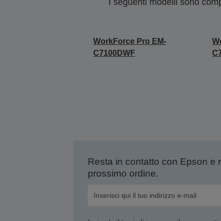
I seguenti modelli sono compa
WorkForce Pro EM-
Wo
C7100DWF
C
Resta in contatto con Epson e 
prossimo ordine.