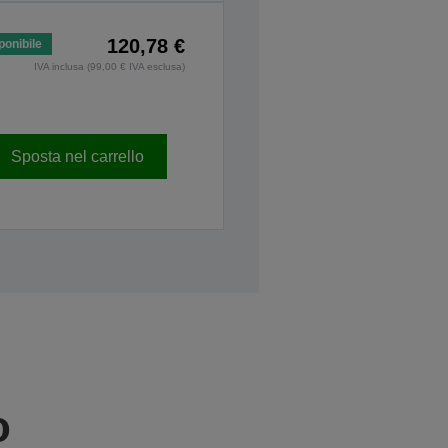
120,78 €
ponibile
IVA inclusa (99,00 € IVA esclusa)
Sposta nel carrello
o