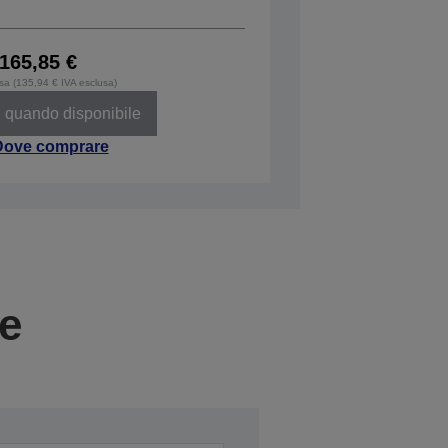
165,85 €
usa (135,94 € IVA esclusa)
 quando disponibile
Dove comprare
ie