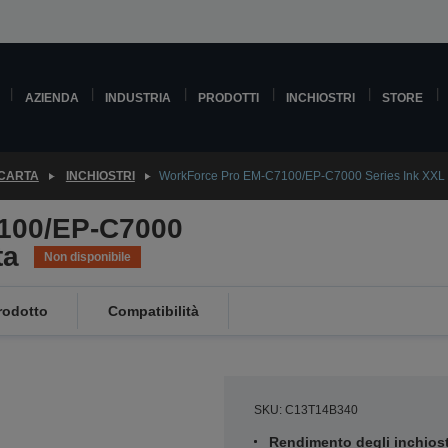
AZIENDA
INDUSTRIA
PRODOTTI
INCHIOSTRI
STORE
 CARTA
INCHIOSTRI
WorkForce Pro EM-C7100/EP-C7000 Series Ink XXL
100/EP-C7000
ta
Non disponibile
rodotto
Compatibilità
SKU: C13T14B340
Rendimento degli inchiost