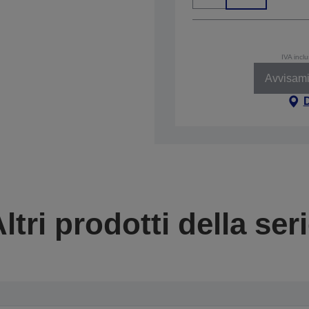
IVA incl
Avvisami
ltri prodotti della ser