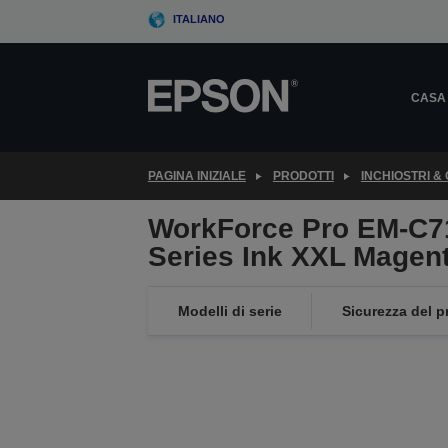
Skip
ITALIANO
to
main
content
CASA
PAGINA INIZIALE
PRODOTTI
INCHIOSTRI &
WorkForce Pro EM-C7
Series Ink XXL Magen
Modelli di serie
Sicurezza del p