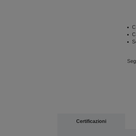
C
C
S
Segu
Certificazioni