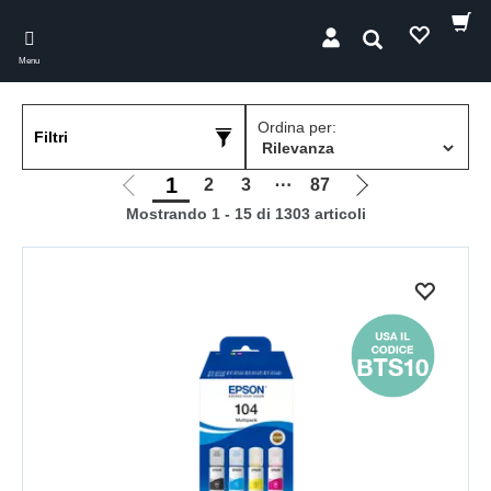
Skip
to
Cerca
main
Menu
content
Ordina per:
Filtri
1
2
3
⋯
87
Vai
Vai
Mostrando 1 - 15 di 1303 articoli
alla
alla
pagina
pagina
precedente
successiva