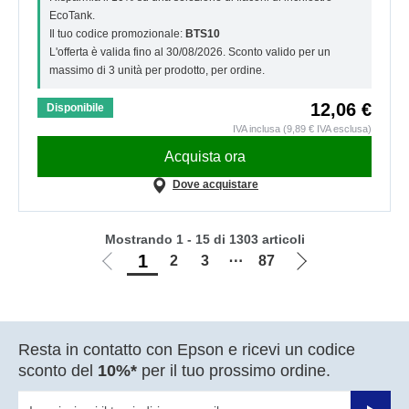
EcoTank.
Il tuo codice promozionale:
BTS10
L'offerta è valida fino al 30/08/2026. Sconto valido per un
massimo di 3 unità per prodotto, per ordine.
12,06 €
Disponibile
IVA inclusa (9,89 € IVA esclusa)
Acquista ora
Dove acquistare
Mostrando 1 - 15 di 1303 articoli
1
2
3
⋯
87
Vai
Vai
alla
alla
pagina
pagina
precedente
successiva
Resta in contatto con Epson e ricevi un codice
sconto del
10%*
per il tuo prossimo ordine.