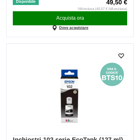
49,50 €
Disponibile
IVA inclusa (40,57 € IVA esclusa)
Acquista ora
Dove acquistare
Inchiostri 102 serie EcoTank (127 ml)