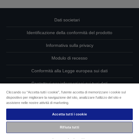
Dati societari
Identificazione della conformità del prodotto
Informativa sulla privacy
Modulo di recesso
Conformità alla Legge europea sui dati
Contattaci per informazioni sui tuoi dati
Cliccando su “Accetta tutti i cookie”, l'utente accetta di memorizzare i cookie sul
Informazioni sui cookie
dispositivo per migliorare la navigazione del sito, analizzare l'utilizzo del sito e
assistere nelle nostre attività di marketing.
L’impegno di Epson per l’accessibilità
Accetta tutti i cookie
Copyright © 2026 Seiko Epson
Rifiuta tutti
Epson Italia S.p.A. | P.IVA IT07511580156