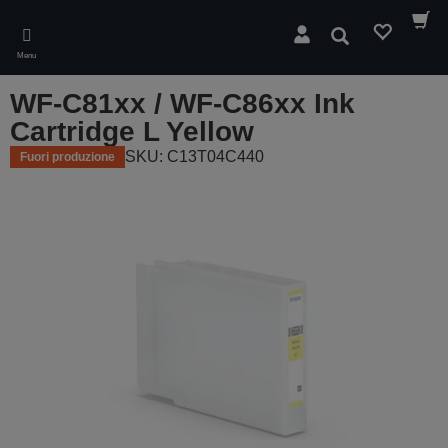
Skip
to
Cerca
main
Menu
content
WF-C81xx / WF-C86xx Ink
Cartridge L Yellow
SKU: C13T04C440
Fuori produzione