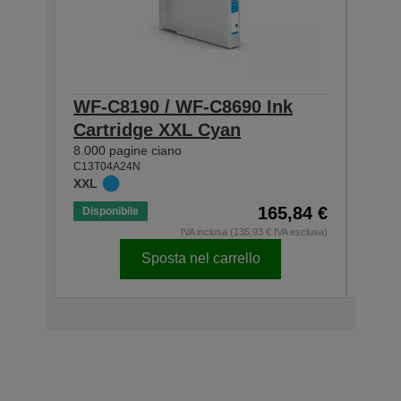
WF-C8190 / WF-C8690 Ink
WF-
Cartridge XXL Cyan
Car
8.000 pagine ciano
8.000
C13T04A24N
C13T0
XXL
XXL
165,84 €
Disponibile
Dispo
IVA inclusa (135,93 € IVA esclusa)
Sposta nel carrello