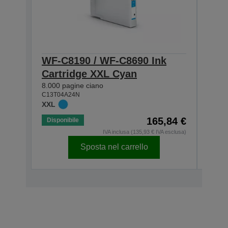
WF-C8190 / WF-C8690 Ink
WF-
Cartridge XXL Cyan
Car
8.000 pagine ciano
8.000
C13T04A24N
C13T0
XXL
XXL
165,84 €
Disponibile
Dispo
IVA inclusa (135,93 € IVA esclusa)
Sposta nel carrello