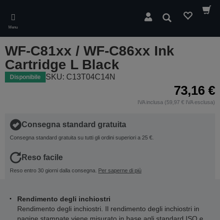
Skip
to
Cerca
main
Menu
content
WF-C81xx / WF-C86xx Ink
Cartridge L Black
SKU: C13T04C14N
Disponibile
73,16 €
IVA inclusa (59,97 € IVA esclusa)
Consegna standard gratuita
Consegna standard gratuita su tutti gli ordini superiori a 25 €.
Reso facile
Reso entro 30 giorni dalla consegna.
Per saperne di più
Rendimento degli inchiostri
Rendimento degli inchiostri. Il rendimento degli inchiostri in
pagine stampate viene misurato in base agli standard ISO e