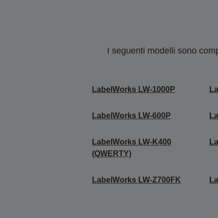
I seguenti modelli sono compa
LabelWorks LW-1000P
L
LabelWorks LW-600P
L
LabelWorks LW-K400
L
(QWERTY)
LabelWorks LW-Z700FK
L