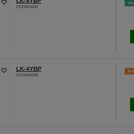
LK-5YBP
Dis
C53S655003
LK-4YBP
Sca
C53S654008