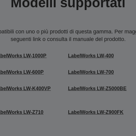
Modelli supportati
tibili con uno o più prodotti di questa gamma. Per maggi
seguenti link o consulta il manuale del prodotto.
abelWorks LW-1000P
LabelWorks LW-400
abelWorks LW-600P
LabelWorks LW-700
abelWorks LW-K400VP
LabelWorks LW-Z5000BE
abelWorks LW-Z710
LabelWorks LW-Z900FK