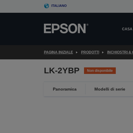
Skip
ITALIANO
to
main
content
CASA
PAGINA INIZIALE
PRODOTTI
INCHIOSTRI &
LK-2YBP
Non disponibile
Panoramica
Modelli di serie