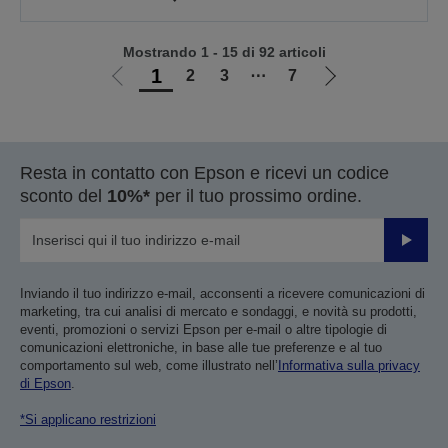
Mostrando 1 - 15 di 92 articoli
1
2
3
⋯
7
Vai
Vai
alla
alla
pagina
pagina
precedente
successiva
Resta in contatto con Epson e ricevi un codice
sconto del
10%*
per il tuo prossimo ordine.
Invia
Inviando il tuo indirizzo e-mail, acconsenti a ricevere comunicazioni di
marketing, tra cui analisi di mercato e sondaggi, e novità su prodotti,
eventi, promozioni o servizi Epson per e-mail o altre tipologie di
comunicazioni elettroniche, in base alle tue preferenze e al tuo
comportamento sul web, come illustrato nell’
Informativa sulla privacy
di Epson
.
*Si applicano restrizioni