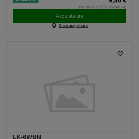
9,36 €
IVA inclusa (7,67 € IVA esclusa)
Acquista ora
Dove acquistare
LK-6WBN