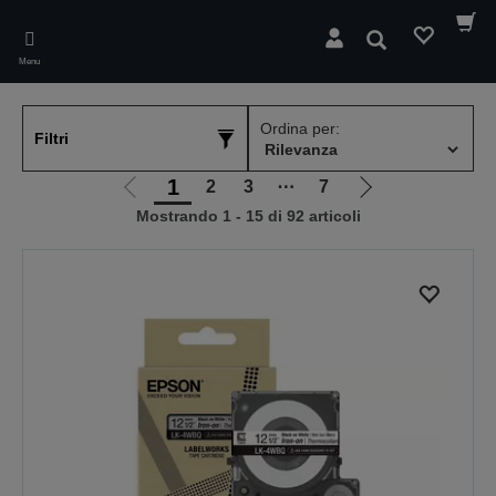
Skip
to
Cerca
main
Menu
content
Ordina per:
Filtri
1
2
3
⋯
7
Vai
Vai
Mostrando 1 - 15 di 92 articoli
alla
alla
pagina
pagina
precedente
successiva