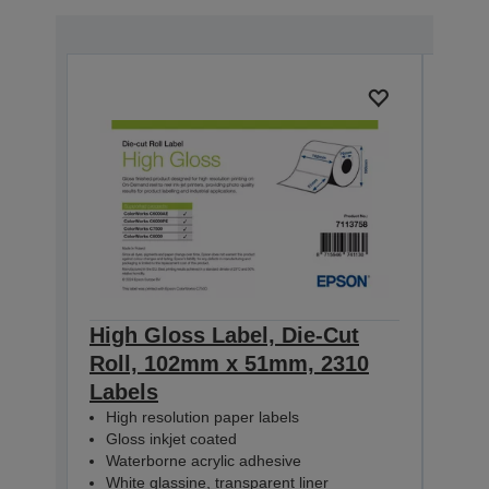
High Gloss Label, Die-Cut
High
Roll, 102mm x 51mm, 2310
Rol
Labels
Lab
High resolution paper labels
Hig
Gloss inkjet coated
Glo
Waterborne acrylic adhesive
Wat
White glassine, transparent liner
Whit