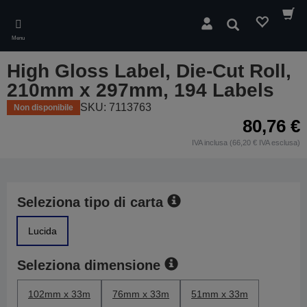
Skip
to
Cerca
main
Menu
content
High Gloss Label, Die-Cut Roll,
210mm x 297mm, 194 Labels
SKU: 7113763
Non disponibile
80,76 €
IVA inclusa (66,20 € IVA esclusa)
Seleziona tipo di carta
Lucida
Seleziona dimensione
102mm x 33m
76mm x 33m
51mm x 33m