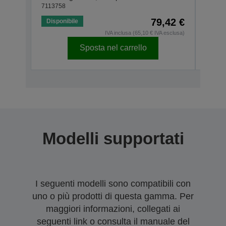
7113758
71137
79,42 €
Disponibile
Dispo
IVA inclusa (65,10 € IVA esclusa)
Sposta nel carrello
Modelli supportati
I seguenti modelli sono compatibili con
uno o più prodotti di questa gamma. Per
maggiori informazioni, collegati ai
seguenti link o consulta il manuale del