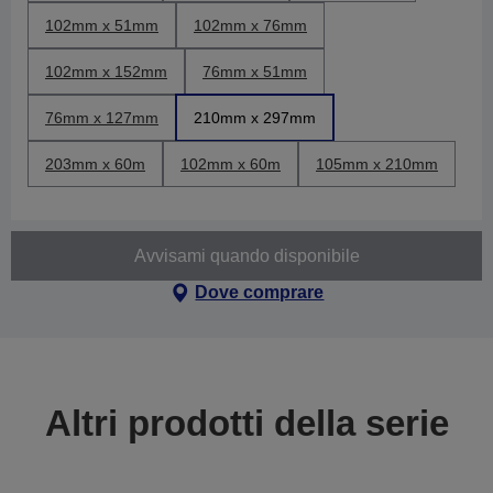
102mm x 51mm
102mm x 76mm
102mm x 152mm
76mm x 51mm
76mm x 127mm
210mm x 297mm
203mm x 60m
102mm x 60m
105mm x 210mm
Avvisami quando disponibile
Dove comprare
Altri prodotti della serie