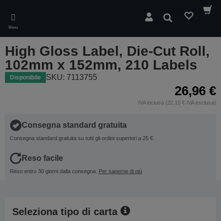
Skip
to
Cerca
main
Menu
content
High Gloss Label, Die-Cut Roll,
102mm x 152mm, 210 Labels
SKU: 7113755
Disponibile
26,96 €
IVA inclusa (22,10 € IVA esclusa)
Consegna standard gratuita
Consegna standard gratuita su tutti gli ordini superiori a 25 €.
Reso facile
Reso entro 30 giorni dalla consegna.
Per saperne di più
Seleziona tipo di carta