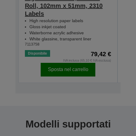
Roll, 102mm x 51mm, 2310
Rol
Labels
Lab
High resolution paper labels
Hig
Gloss inkjet coated
Glo
Waterborne acrylic adhesive
Wat
White glassine, transparent liner
Whit
7113758
71137
79,42 €
Disponibile
Dispo
IVA inclusa (65,10 € IVA esclusa)
Sposta nel carrello
Modelli supportati