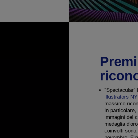
Premi
ricon
“Spectacular” 
illustrators N
massimo ricono
In particolare,
immagini del c
medaglia d'oro
coinvolti sono
novembre. Ė p