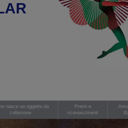
LAR
e nasce un oggetto da
Premi e
Anna
collezione
riconoscimenti
B