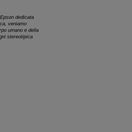
o Epson dedicata
tica, veniamo
orpo umano e della
gni stereotipica