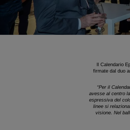
ll Calendario E
firmate dal duo a
“Per il Calenda
avesse al centro la
espressiva del col
linee si relazion
visione. Nel bal