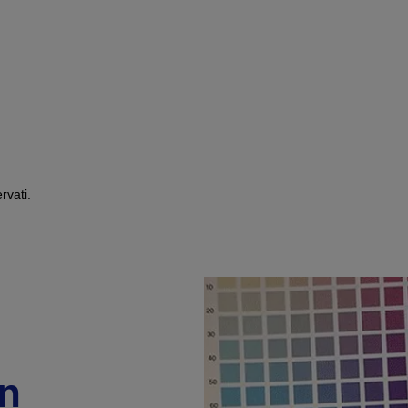
rvati.
n