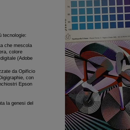
iù tecnologie:
sta che mescola
era, colore
l digitale (Adobe
zzate da Opificio
Digigraphie, con
chiostri Epson
ta la genesi del