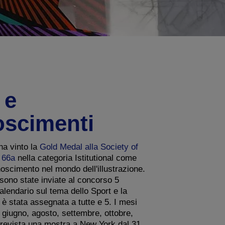
 e
oscimenti
ha vinto la
Gold Medal alla Society of
Y 66a
nella categoria Istitutional come
scimento nel mondo dell'illustrazione.
 sono state inviate al concorso 5
alendario sul tema dello Sport e la
 è stata assegnata a tutte e 5. I mesi
: giugno, agosto, settembre, ottobre,
revista una mostra a New York dal 31