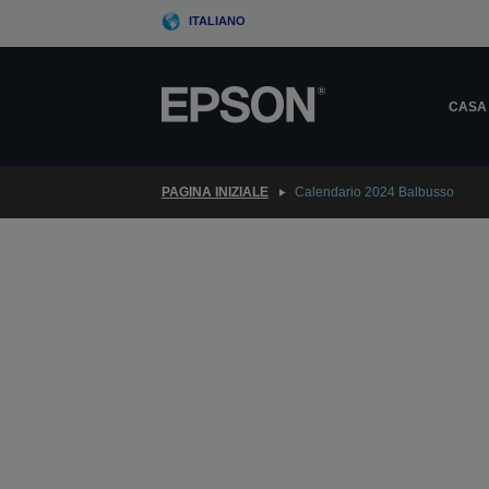
Skip
ITALIANO
to
main
content
CASA
PAGINA INIZIALE
Calendario 2024 Balbusso