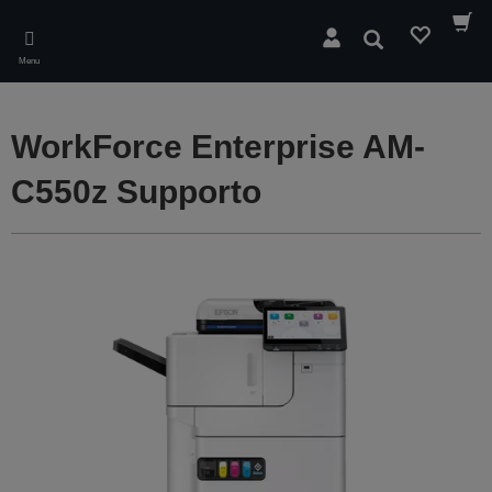
Skip
to
Cerca
main
Menu
content
WorkForce Enterprise AM-
C550z Supporto