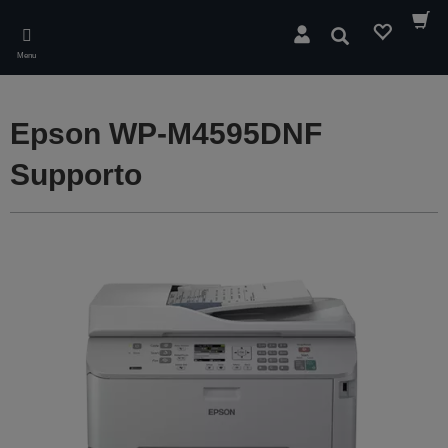
Skip
to
Cerca
main
Menu
content
Epson WP-M4595DNF
Supporto