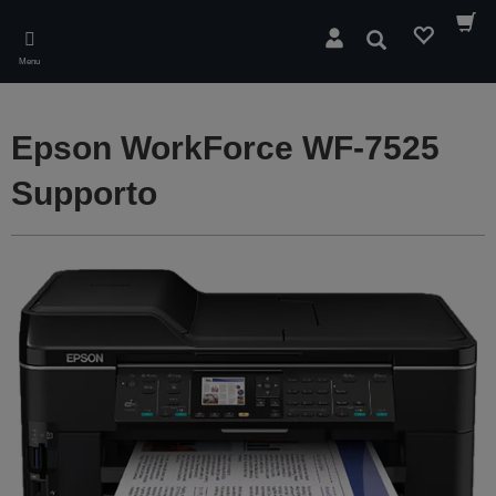
Skip
to
Cerca
main
Menu
content
Epson WorkForce WF-7525
Supporto