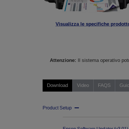
Visualizza le specifiche prodott
Attenzione:
Il sistema operativo po
Download
Video
FAQS
Gui
Product Setup
Epson Software Updater (v3.01)