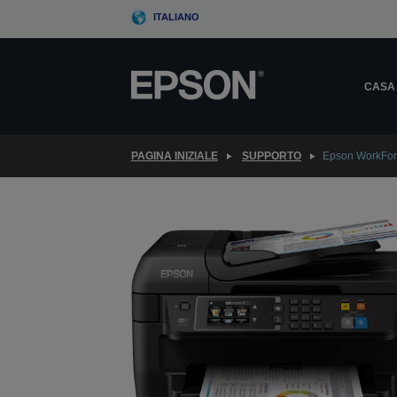
Skip
ITALIANO
to
main
content
CASA
PAGINA INIZIALE
SUPPORTO
Epson WorkFo