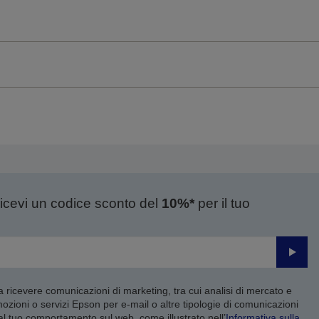
ricevi un codice sconto del
10%*
per il tuo
Invia
 a ricevere comunicazioni di marketing, tra cui analisi di mercato e
mozioni o servizi Epson per e-mail o altre tipologie di comunicazioni
 al tuo comportamento sul web, come illustrato nell’
Informativa sulla