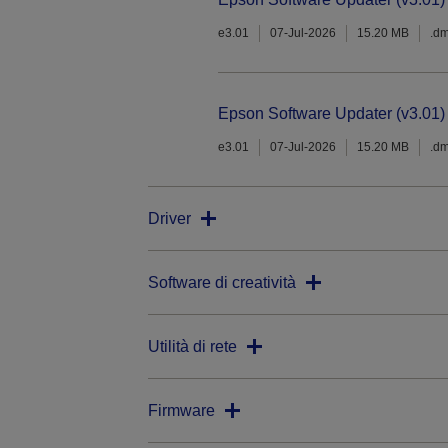
e3.01
07-Jul-2026
15.20 MB
.d
Epson Software Updater (v3.01)
e3.01
07-Jul-2026
15.20 MB
.d
Driver
Software di creatività
Utilità di rete
Firmware