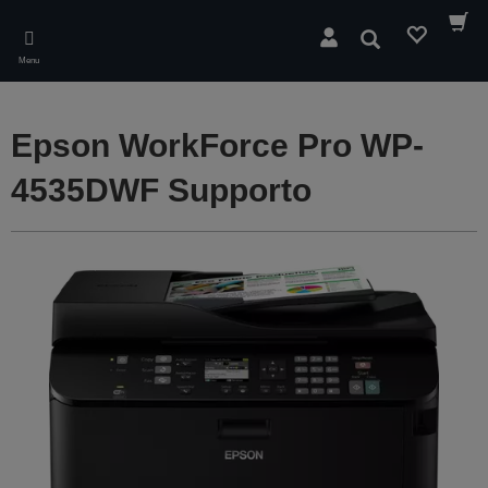
Skip
to
Cerca
main
Menu
content
Epson WorkForce Pro WP-
4535DWF Supporto