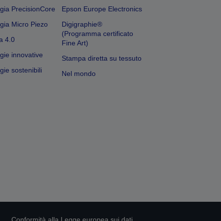
gia PrecisionCore
Epson Europe Electronics
gia Micro Piezo
Digigraphie®
(Programma certificato
a 4.0
Fine Art)
gie innovative
Stampa diretta su tessuto
ie sostenibili
Nel mondo
Conformità alla Legge europea sui dati