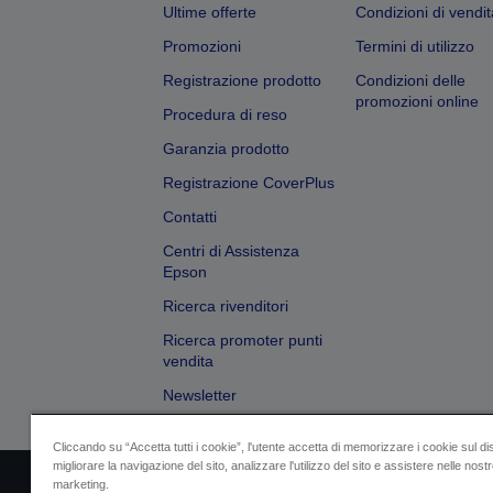
Ultime offerte
Condizioni di vendit
Promozioni
Termini di utilizzo
Registrazione prodotto
Condizioni delle
promozioni online
Procedura di reso
Garanzia prodotto
Registrazione CoverPlus
Contatti
Centri di Assistenza
Epson
Ricerca rivenditori
Ricerca promoter punti
vendita
Newsletter
Cliccando su “Accetta tutti i cookie”, l'utente accetta di memorizzare i cookie sul di
migliorare la navigazione del sito, analizzare l'utilizzo del sito e assistere nelle nostre
marketing.
Dati societari
Identificazione della confo