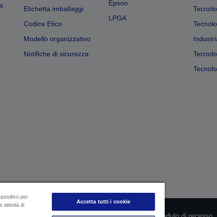
Epson
a
Etichetta imballaggi
Tecnolo
LPGA
Codice Etico
Tecnolo
Modello organizzativo
Industri
Notifiche di sicurezza
Tecnolo
Tecnolog
spositivo per
Accetta tutti i cookie
 attività di
rmità del prodotto
Informativa sulla privacy
Modulo di recesso