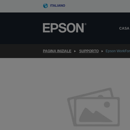
Skip
ITALIANO
to
main
content
CASA
PAGINA INIZIALE
SUPPORTO
Epson WorkFo