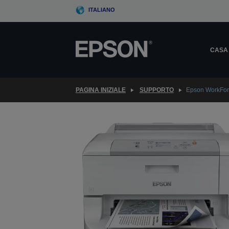
Skip
ITALIANO
to
main
content
CASA
PAGINA INIZIALE
SUPPORTO
Epson WorkFo