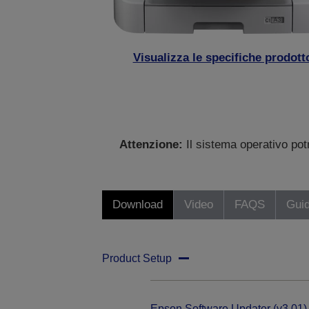
Visualizza le specifiche prodott
Attenzione:
Il sistema operativo po
Download
Video
FAQS
Gui
Product Setup
Epson Software Updater (v3.01)