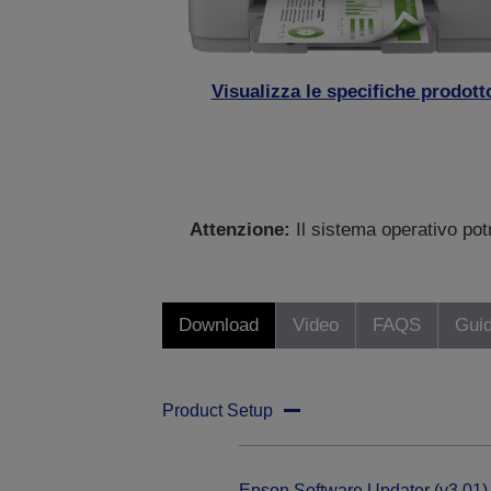
Visualizza le specifiche prodott
Attenzione:
Il sistema operativo po
Download
Video
FAQS
Gui
Product Setup
Epson Software Updater (v3.01)