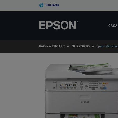
Skip
ITALIANO
to
main
content
CASA
PAGINA INIZIALE
SUPPORTO
Epson WorkFo