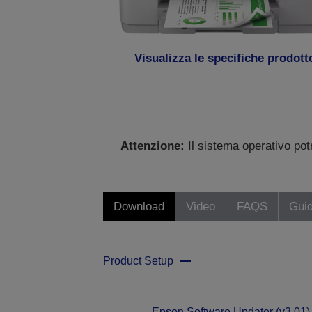
Visualizza le specifiche prodott
Attenzione:
Il sistema operativo po
Download
Video
FAQS
Gui
Product Setup
Epson Software Updater (v3.01)