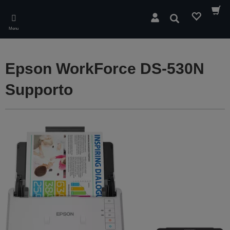
Skip
to
Cerca
main
Menu
content
Epson WorkForce DS-530N
Supporto