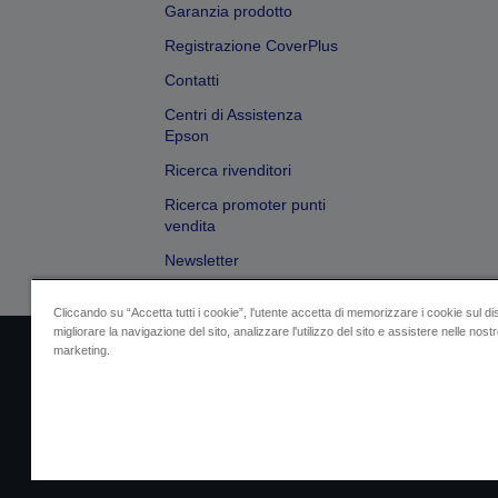
Garanzia prodotto
Registrazione CoverPlus
Contatti
Centri di Assistenza
Epson
Ricerca rivenditori
Ricerca promoter punti
vendita
Newsletter
Cliccando su “Accetta tutti i cookie”, l'utente accetta di memorizzare i cookie sul di
migliorare la navigazione del sito, analizzare l'utilizzo del sito e assistere nelle nostre
marketing.
Dati societari
Identificazione della confo
Contattaci per infor