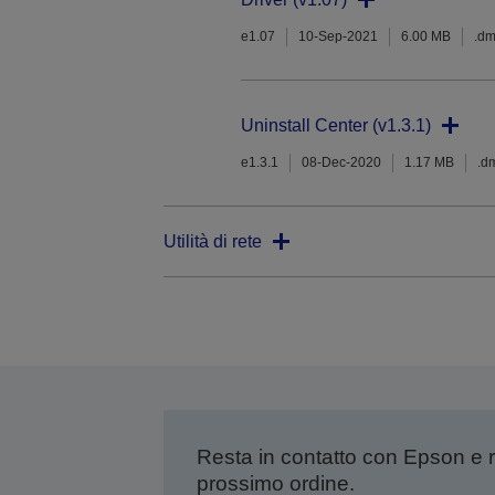
e1.07
10-Sep-2021
6.00 MB
.d
Uninstall Center (v1.3.1)
e1.3.1
08-Dec-2020
1.17 MB
.d
Utilità di rete
Resta in contatto con Epson e 
prossimo ordine.