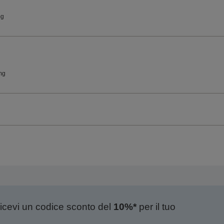
mg
mg
ricevi un codice sconto del
10%*
per il tuo