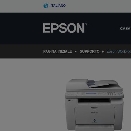
Skip
ITALIANO
to
main
content
CASA
PAGINA INIZIALE
SUPPORTO
Epson WorkFo