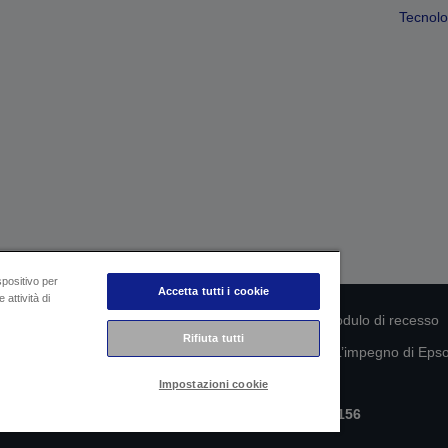
Tecnolog
spositivo per
Accetta tutti i cookie
 attività di
rmità del prodotto
Informativa sulla privacy
Modulo di recesso
Rifiuta tutti
mazioni sui tuoi dati
Informazioni sui cookie
L’impegno di Epson
Impostazioni cookie
Copyright © 2026 Seiko Epson
Epson Italia S.p.A. | P.IVA IT07511580156