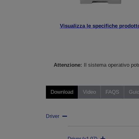
Visualizza le specifiche prodott
Attenzione:
Il sistema operativo po
Download
Video
FAQS
Gui
Driver
Driver (v1.07)