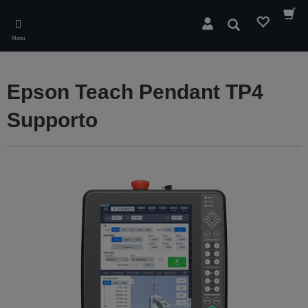
Skip
to
Cerca
main
Menu
content
Epson Teach Pendant TP4
Supporto