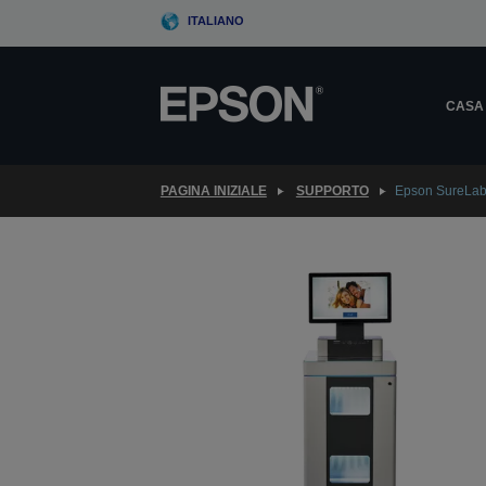
Skip
ITALIANO
to
main
content
CASA
PAGINA INIZIALE
SUPPORTO
Epson SureLab