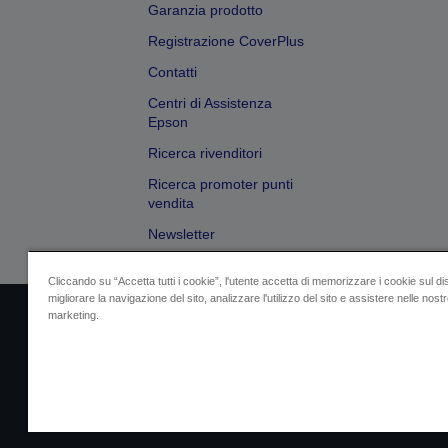
Garanzia prodotto
Registrazione CoverPlus
Contatti
Centri di Assistenza
Epson
Ricerca rivenditori
Ricerca promoter punti
vendita
Newsletter
Cliccando su “Accetta tutti i cookie”, l'utente accetta di memorizzare i cookie sul di
migliorare la navigazione del sito, analizzare l'utilizzo del sito e assistere nelle nostre
marketing.
Dati societari
Identificazione della confo
Contattaci per infor