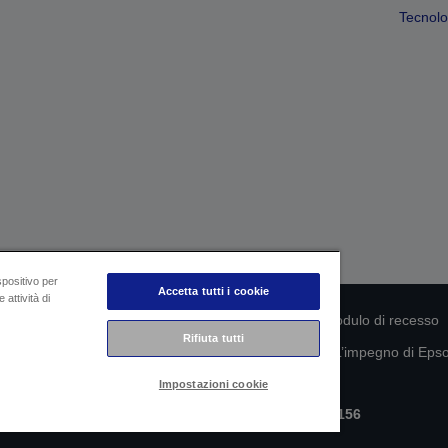
Tecnolog
spositivo per
Accetta tutti i cookie
 attività di
rmità del prodotto
Informativa sulla privacy
Modulo di recesso
Rifiuta tutti
mazioni sui tuoi dati
Informazioni sui cookie
L’impegno di Epson
Impostazioni cookie
Copyright © 2026 Seiko Epson
Epson Italia S.p.A. | P.IVA IT07511580156