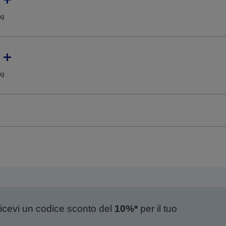
mg
mg
ricevi un codice sconto del
10%*
per il tuo