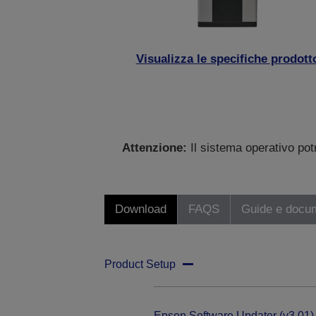
Visualizza le specifiche prodott
Attenzione:
Il sistema operativo po
Download
FAQS
Guide e docu
Product Setup
Epson Software Updater (v3.01)