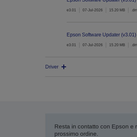
e3.01
07-Jul-2026
15.20 MB
.d
Epson Software Updater (v3.01)
e3.01
07-Jul-2026
15.20 MB
.d
Driver
Resta in contatto con Epson e 
prossimo ordine.